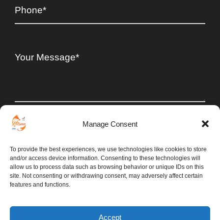
I accept the
Privacy policy (data collection and
Manage Consent
processing)
*
To provide the best experiences, we use technologies like cookies to store
and/or access device information. Consenting to these technologies will
allow us to process data such as browsing behavior or unique IDs on this
site. Not consenting or withdrawing consent, may adversely affect certain
features and functions.
Accept
Copyright 2025 - Kitsune International Fzco - Dubai -