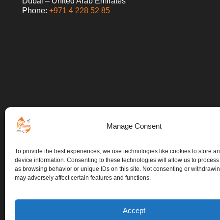
Dubai – United Arab Emirates
Phone:
+971 4 228 52 85
Manage Consent
To provide the best experiences, we use technologies like cookies to store a
device information. Consenting to these technologies will allow us to process
as browsing behavior or unique IDs on this site. Not consenting or withdrawi
may adversely affect certain features and functions.
Accept