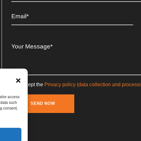
I accept the
Privacy policy (data collection and process
nd/or access
 data such
ng consent,