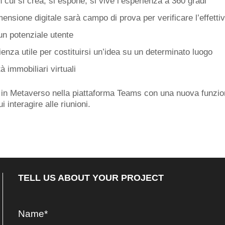
n cui si crea, si espone, si vive l’esperienza a 360 gradi
ensione digitale sarà campo di prova per verificare l’effetti
un potenziale utente
enza utile per costituirsi un’idea su un determinato luogo
 immobiliari virtuali
in Metaverso nella piattaforma Teams con una nuova funzional
interagire alle riunioni.
TELL US ABOUT YOUR PROJECT