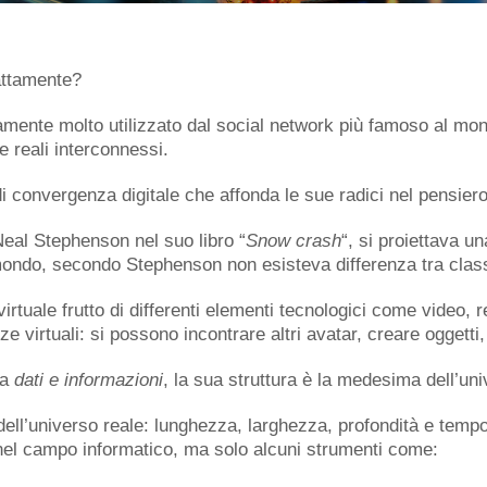
attamente?
mente molto utilizzato dal social network più famoso al mo
e reali interconnessi.
i convergenza digitale che affonda le sue radici nel pensie
eal Stephenson nel suo libro “
Snow crash
“, si proiettava un
mondo, secondo Stephenson non esisteva differenza tra classi
rtuale frutto di differenti elementi tecnologici come video, 
e virtuali: si possono incontrare altri avatar, creare oggetti,
da
dati e informazioni
, la sua struttura è la medesima dell’un
ell’universo reale: lunghezza, larghezza, profondità e temp
 nel campo informatico, ma solo alcuni strumenti come: