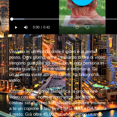
Viviamo in un mondo dove il video è al primo
posto. Ogni giorno, oltre 1 miliardo di ore di video
vengono guardate su YouTube, e ogni persona in
media guarda 17 ore di video a settimana. Se
un’azienda vuole attrarre clienti, ha bisogno di
video.
Kitsune International semplifica la produzione
video con l’IA: non servono attori, location o
costosi set di ripresa. Possiamo scrivere insieme
a te un copione e lasciare che la nostra l’IA faccia
il resto. Già oltre 45.000 aziende stanno usando